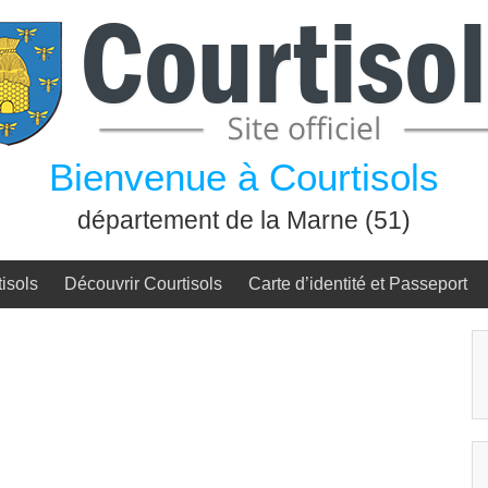
Bienvenue à Courtisols
département de la Marne (51)
isols
Découvrir Courtisols
Carte d’identité et Passeport