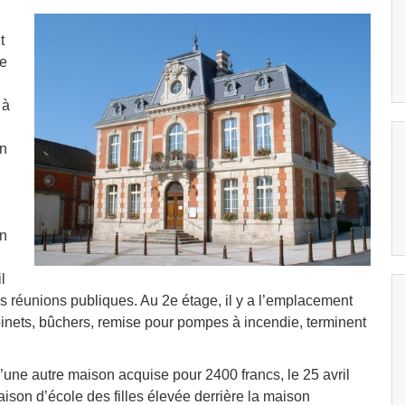
t
te
 à
in
un
l
es réunions publiques. Au 2
e
étage, il y a l’emplacement
binets, bûchers, remise pour pompes à incendie, terminent
d’une autre maison acquise pour 2400 francs, le 25 avril
ison d’école des filles élevée derrière la maison