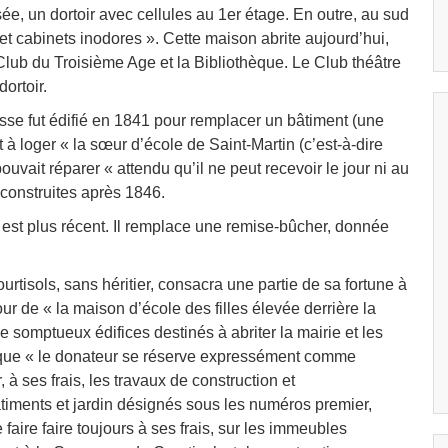
e, un dortoir avec cellules au 1
er
étage. En outre, au sud
t cabinets inodores ». Cette maison abrite aujourd’hui,
lub du Troisième Age et la Bibliothèque. Le Club théâtre
ortoir.
oisse fut édifié en 1841 pour remplacer un bâtiment (une
 à loger « la sœur d’école de Saint-Martin (c’est-à-dire
e pouvait réparer « attendu qu’il ne peut recevoir le jour ni au
econstruites après 1846.
e est plus récent. Il remplace une remise-bûcher, donnée
rtisols, sans héritier, consacra une partie de sa fortune à
r de « la maison d’école des filles élevée derrière la
e somptueux édifices destinés à abriter la mairie et les
sa que « le donateur se réserve expressément comme
 à ses frais, les travaux de construction et
timents et jardin désignés sous les numéros premier,
aire faire toujours à ses frais, sur les immeubles