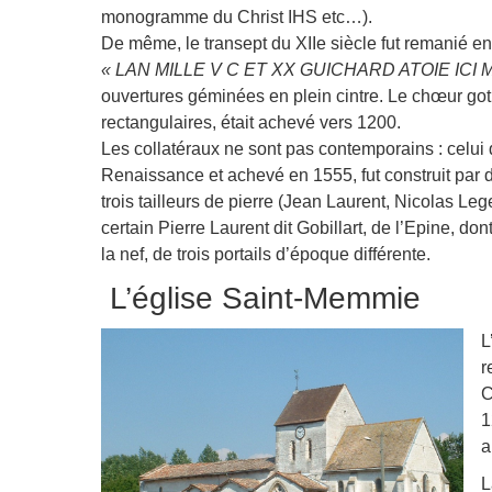
monogramme du Christ IHS etc…).
De même, le transept du XII
e
siècle fut remanié en
« LAN MILLE V C ET XX GUICHARD ATOIE ICI 
ouvertures géminées en plein cintre. Le chœur go
rectangulaires, était achevé vers 1200.
Les collatéraux ne sont pas contemporains : celui d
Renaissance et achevé en 1555, fut construit par 
trois tailleurs de pierre (Jean Laurent, Nicolas Le
certain Pierre Laurent dit Gobillart, de l’Epine, d
la nef, de trois portails d’époque différente.
L’église Saint-Memmie
L
r
C
1
a
L