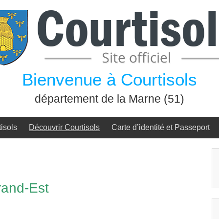
Bienvenue à Courtisols
département de la Marne (51)
isols
Découvrir Courtisols
Carte d’identité et Passeport
rand-Est