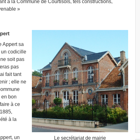
ant à la Commune de Courtisols, tels constructions,
venable »
pert
e Appert sa
 un codicille
 ne soit pas
seras pas
i fait tant
nir ; elle ne
a Commune
r en bon
faire à ce
 1885,
été à la
Appert, un
Le secrétariat de mairie