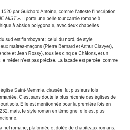
 1520 par Guichard Antoine, comme l’atteste l’inscription
ME MIST »
. Il porte une belle tour carrée romane à
thique à abside polygonale, avec deux chapelles
u sud est flamboyant ; celui du nord, de style
deux maîtres-maçons (Pierre Bernard et Arthur Clavyer),
gendre et Jean Rossy), tous les cinq de Châlons, et un
ont le métier n’est pas précisé. La façade est percée, comme
’église Saint-Memmie, classée, fut plusieurs fois
emaniée. C’est sans doute la plus récente des églises de
ourtisols. Elle est mentionnée pour la première fois en
232, mais, le style roman en témoigne, elle est plus
ncienne.
a nef romane, plafonnée et dotée de chapiteaux romans,