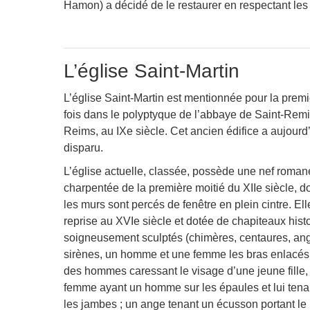
Hamon) a décidé de le restaurer en respectant les 
L’église Saint-Martin
L’église Saint-Martin est mentionnée pour la prem
fois dans le polyptyque de l’abbaye de Saint-Rem
Reims, au IX
e
siècle. Cet ancien édifice a aujourd
disparu.
L’église actuelle, classée, possède une nef roman
charpentée de la première moitié du XII
e
siècle, d
les murs sont percés de fenêtre en plein cintre. Elle
reprise au XVI
e
siècle et dotée de chapiteaux hist
soigneusement sculptés (chimères, centaures, an
sirènes, un homme et une femme les bras enlacés
des hommes caressant le visage d’une jeune fille,
femme ayant un homme sur les épaules et lui tena
les jambes ; un ange tenant un écusson portant le