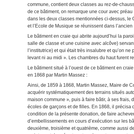
commune, contient deux classes au rez-de-chaussé
de ce bâtiment, on remarque une cour avec préau e
dans les deux classes mentionnées ci-dessus, le C
et l’Ecole de Musique se réunissent dans l’ancien d
Le bâtiment en craie qui abrite aujourd’hui la par
salle de classe et une cuisine avec alcôve) servant
l’institutrice) et qui était très insalubre et qu’on n
levant ni au midi ». Les chambres du haut furent r
Le bâtiment situé à l’ouest de ce bâtiment en crai
en 1868 par Martin Massez :
Ainsi, de 1859 à 1868, Martin Massez, Maire de Cou
acquérir systématiquement des terrains situés autou
maison commune », puis à faire bâtir, à ses frais, d
écoles de garçons et de filles. En 1868, il préci
condition de la présente donation, de faire achever,
d’embellissements en cours d’exécution sur les bâ
deuxième, troisième et quatrième, comme aussi de f