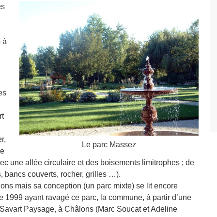
es
) à
es
rt
r,
Le parc Massez
ue
c une allée circulaire et des boisements limitrophes ; de
 bancs couverts, rocher, grilles …).
ions mais sa conception (un parc mixte) se lit encore
e 1999 ayant ravagé ce parc, la commune, à partir d’une
x Savart Paysage, à Châlons (Marc Soucat et Adeline