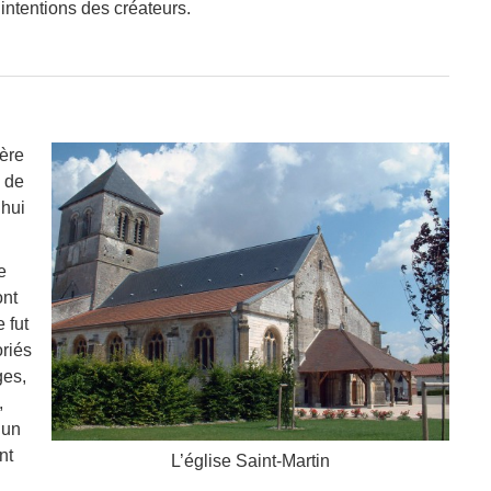
intentions des créateurs.
ière
i de
’hui
e
ont
 fut
oriés
ges,
,
 un
nt
L’église Saint-Martin