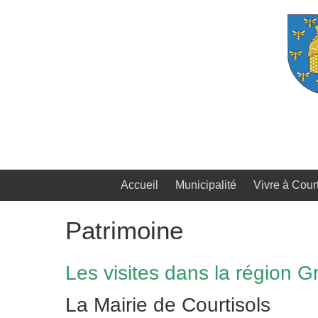
Passer
au
contenu
Accueil
Municipalité
Vivre à Court
Patrimoine
Les visites dans la région G
La Mairie de Courtisols