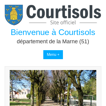
Passer
au
contenu
Bienvenue à Courtisols
département de la Marne (51)
Menu +