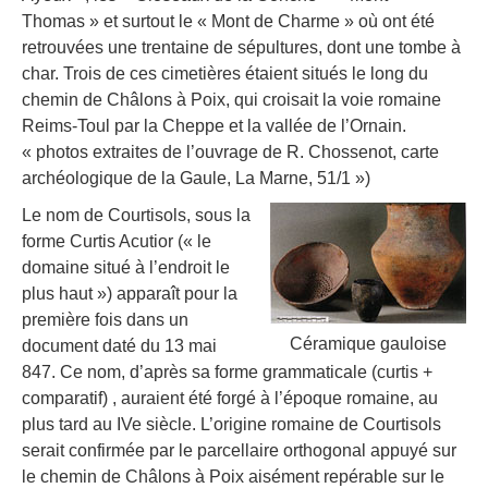
Thomas » et surtout le « Mont de Charme » où ont été
retrouvées une trentaine de sépultures, dont une tombe à
char. Trois de ces cimetières étaient situés le long du
chemin de Châlons à Poix, qui croisait la voie romaine
Reims-Toul par la Cheppe et la vallée de l’Ornain.
« photos extraites de l’ouvrage de R. Chossenot, carte
archéologique de la Gaule, La Marne, 51/1 »)
Le nom de Courtisols, sous la
forme Curtis Acutior (« le
domaine situé à l’endroit le
plus haut ») apparaît pour la
première fois dans un
Céramique gauloise
document daté du 13 mai
847. Ce nom, d’après sa forme grammaticale (curtis +
comparatif) , auraient été forgé à l’époque romaine, au
plus tard au IVe siècle. L’origine romaine de Courtisols
serait confirmée par le parcellaire orthogonal appuyé sur
le chemin de Châlons à Poix aisément repérable sur le