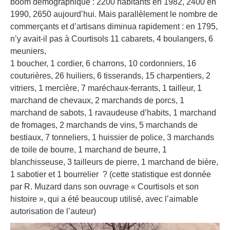
boom démographique : 2200 habitants en 1982, 2400 en
1990, 2650 aujourd’hui. Mais parallèlement le nombre de
commerçants et d’artisans diminua rapidement : en 1795,
n’y avait-il pas à Courtisols 11 cabarets, 4 boulangers, 6
meuniers,
1 boucher, 1 cordier, 6 charrons, 10 cordonniers, 16
couturières, 26 huiliers, 6 tisserands, 15 charpentiers, 2
vitriers, 1 mercière, 7 maréchaux-ferrants, 1 tailleur, 1
marchand de chevaux, 2 marchands de porcs, 1
marchand de sabots, 1 ravaudeuse d’habits, 1 marchand
de fromages, 2 marchands de vins, 5 marchands de
bestiaux, 7 tonneliers, 1 huissier de police, 3 marchands
de toile de bourre, 1 marchand de beurre, 1
blanchisseuse, 3 tailleurs de pierre, 1 marchand de bière,
1 sabotier et 1 bourrelier ? (cette statistique est donnée
par R. Muzard dans son ouvrage « Courtisols et son
histoire », qui a été beaucoup utilisé, avec l’aimable
autorisation de l’auteur)