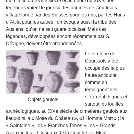
qu’à la fin du XVIIIe siècle et au début du XIXe, des
légendes voient le jour sur les origines de Courtisols,
village fondé par des Suisses pour les uns, par les Huns
d’Attila pour les autres ; on évoqua aussi la tribu des
Ausiens, qu’on ne sait guère localiser. Mais ces
légendes, développées encore récemment par G.
Dévigne, doivent être abandonnées.
Le territoire de
Courtisols a été
occupé dès la plus
haute antiquité,
comme en
témoignent des
silex néolithiques et
Objets gaulois
surtout les fouilles
archéologiques, au XIXe siècle de cimetières gaulois aux
lieux-dits la « Motte du Château », « l’Homme Mort » ; la
« Saintaine », les « Franches Terres », les « Grands
Ayeux », les « Closeaux de la Conche » « Mont